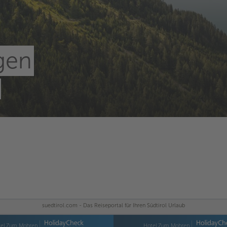
rgen
suedtirol.com - Das Reiseportal für Ihren Südtirol Urlaub
tel Zum Mohren
Hotel Zum Mohren