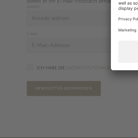
direkt in Ihr E-Mail-Postfach erhalten
ANREDE
E-MAIL
ICH HABE DIE
DATENSCHUTZERKLÄRUNG
ZUR K
NEWSLETTER ABONNIEREN