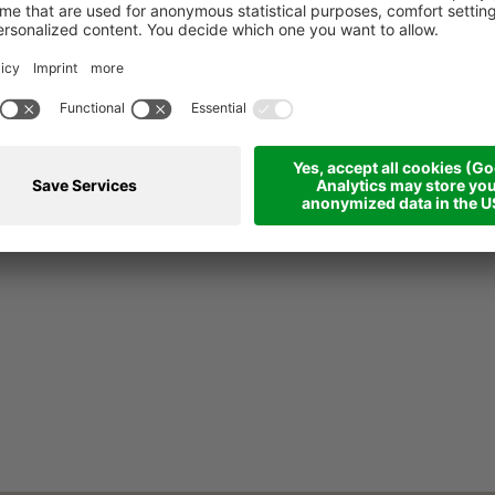
VORNAME
NAC
ENNTNIS GENOMMEN.