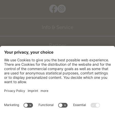
Info & Service
Partner
©
2026
Hotel zum Mohren
CIN: IT021027A16FKDJDGK
Impressum
Sitemap
Datenschutzerklärung
Barrierefreiheitserklärung