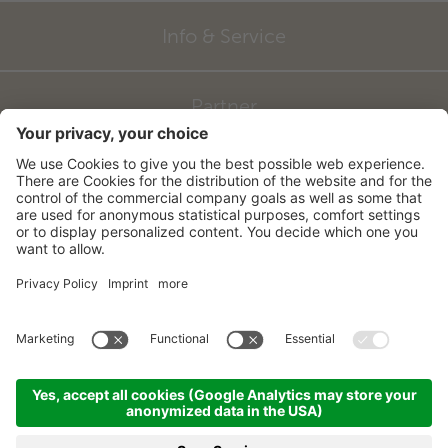
Info & Service
Partner
©
2026
Hotel zum Mohren
CIN: IT021027A16FKDJDGK
Impressum
Sitemap
Datenschutzerklärung
Barrierefreiheitserklärung
Cookie-Einstellungen
produced by